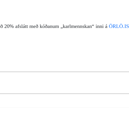
ærð 20% afslátt með kóðanum „karlmennskan“ inni á
ÖRLÖ.IS