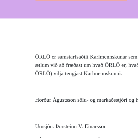
ÖRLÖ er samstarfsaðili Karlmennskunar sem 
ætlum við að fræðast um hvað ÖRLÖ er, hvað 
ÖRLÖ) vilja tengjast Karlmennskunni.
Hörður Águstsson sölu- og markaðsstjóri og 
Umsjón: Þorsteinn V. Einarsson