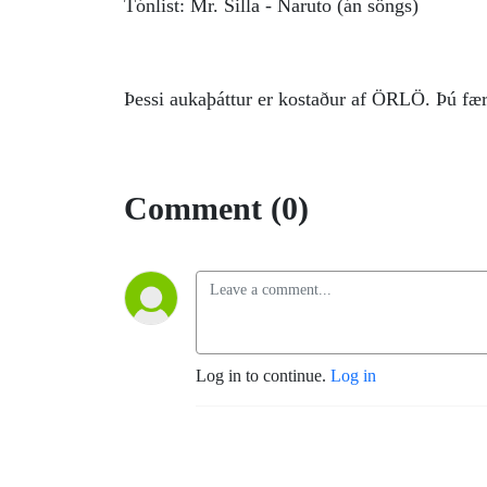
Tónlist: Mr. Silla - Naruto (án söngs)
Þessi aukaþáttur er kostaður af ÖRLÖ. Þú f
Comment (0)
Log in to continue.
Log in