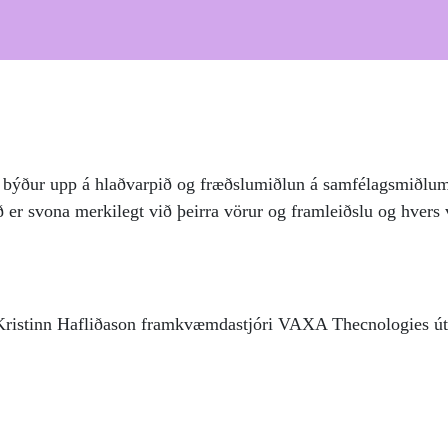
býður upp á hlaðvarpið og fræðslumiðlun á samfélagsmiðlu
er svona merkilegt við þeirra vörur og framleiðslu og hver
Kristinn Hafliðason framkvæmdastjóri VAXA Thecnologies úts