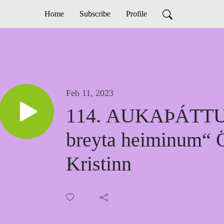
Home
Subscribe
Profile
Feb 11, 2023
114. AUKAÞÁTTU
breyta heiminum“ 
Kristinn