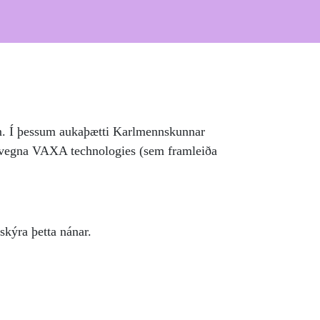
m. Í þessum aukaþætti Karlmennskunnar
s vegna VAXA technologies (sem framleiða
kýra þetta nánar.