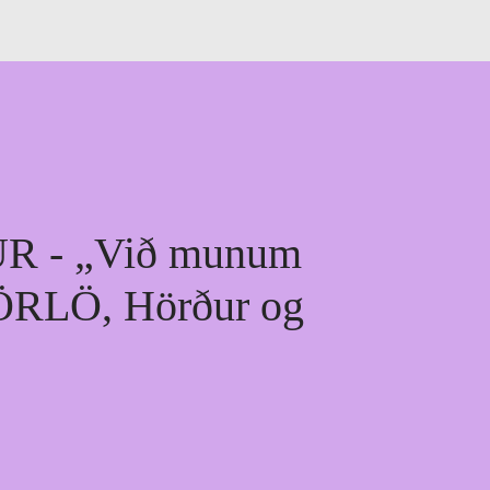
R - „Við munum
ÖRLÖ, Hörður og